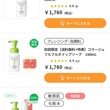
プ
4.8
（8）
￥1,760
（税込）
カートに入れる
初回限定【送料無料+特典】コラージュ
フルフルホイップソープ 160mL
4.4
（21）
￥1,760
（税込）
カートに入れる