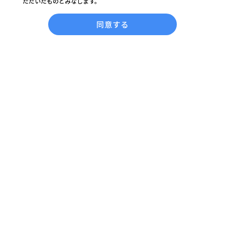
ただいたものとみなします。
個人情報の
特定商取引法に基づく表記
取り扱いについて
同意する
Cookieの利用について
＜関連サイト＞
コラージュフルフル ブランドサイト
コラージュ ブランドサイト
スキナベーブ ブランドサイト
ビーケーエイジ（B.K.AGE）ブランドサイト
コラージュリペア ブランドサイト
コラージュフルフルプラス ブランドサイト
持田ヘルスケア株式会社は、
公益社団法人日本通信販売協会
の会員です。