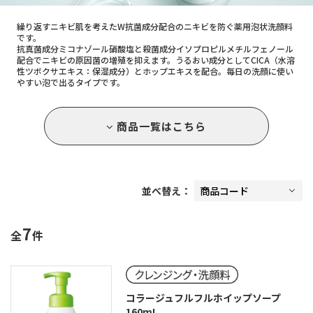
コ
繰り返すニキビ肌を考えたW抗菌成分配合のニキビを防ぐ薬用泡状洗顔料
ラ
です。
抗真菌成分ミコナゾール硝酸塩と殺菌成分イソプロピルメチルフェノール
ー
配合でニキビの原因菌の増殖を抑えます。うるおい成分としてCICA（水溶
性ツボクサエキス：保湿成分）とホップエキスを配合。毎日の洗顔に使い
ジ
やすい泡で出るタイプです。
ュ
フ
商品一覧はこちら
ル
フ
ル
並べ替え：
ホ
イ
7
全
件
ッ
プ
ソ
コラージュフルフルホイップソープ
ー
160mL