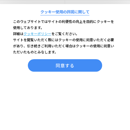
サイトポリシー
企業情報
クッキー使用の許諾に関して
個人情報の
このウェブサイトではサイトの利便性の向上を目的にクッキーを
特定商取引法に基づく表記
取り扱いについて
使用しております。
詳細は
クッキーポリシー
をご覧ください。
Cookieの利用について
サイトを閲覧いただく際にはクッキーの使用に同意いただく必要
があり、引き続きご利用いただく場合はクッキーの使用に同意い
ただいたものとみなします。
＜関連サイト＞
同意する
コラージュフルフル ブランドサイト
コラージュ ブランドサイト
スキナベーブ ブランドサイト
ビーケーエイジ（B.K.AGE）ブランドサイト
コラージュリペア ブランドサイト
コラージュフルフルプラス ブランドサイト