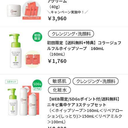
アクリーム
（40g）
＼キャンペーン実施中！／
￥3,960
初回限定【送料無料+特典】コラージュフ
ルフルホイップソープ 160mL
（160mL）
￥1,760
【WEB限定/SDGsポイント付/送料無料】
ニキビ集中ケア 3ステップセット
（＜ホイップソープ＞160mL＜リペアロー
ション(しっとり)＞150mL＜リペアミルク
＞100ｍL）