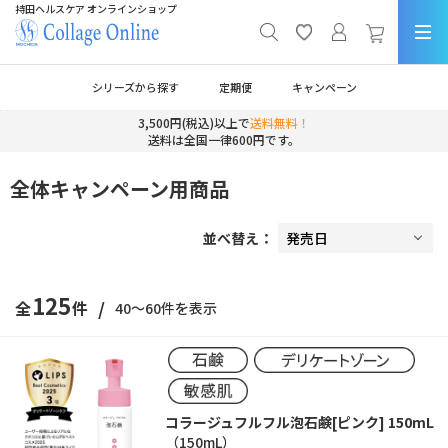
持田ヘルスケア オンラインショップ
シリーズから探す
定期便
キャンペーン
3,500円(税込)以上で
送料無料！
送料は全国一律600円です。
全体キャンペーン用商品
並べ替え：
125
/
全
件
40～60件を表示
コラージュフルフル泡石鹸[ピンク] 150mL
（150mL）