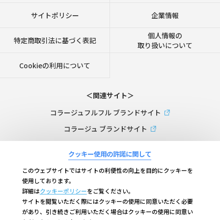
サイトポリシー
企業情報
個人情報の
特定商取引法に基づく表記
取り扱いについて
Cookieの利用について
＜関連サイト＞
コラージュフルフル ブランドサイト
コラージュ ブランドサイト
スキナベーブ ブランドサイト
クッキー使用の許諾に関して
ビーケーエイジ（B.K.AGE）ブランドサイト
このウェブサイトではサイトの利便性の向上を目的にクッキーを
コラージュリペア ブランドサイト
使用しております。
詳細は
クッキーポリシー
をご覧ください。
コラージュフルフルプラス ブランドサイト
サイトを閲覧いただく際にはクッキーの使用に同意いただく必要
があり、引き続きご利用いただく場合はクッキーの使用に同意い