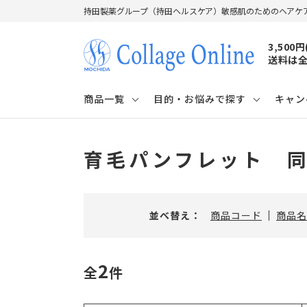
持田製薬グループ（持田ヘルスケア）敏感肌のためのヘアケ
3,500
送料は全
商品一覧
目的・お悩みで探す
キャン
育毛パンフレット 
並べ替え：
商品コード
商品名
2
全
件