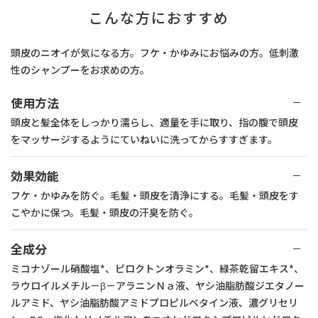
り。 フルーティーフローラルの香り。低刺激性。
こんな方におすすめ
※塩化トリメチルアンモニオヒドロキシプロピルヒドロキシエチ
ルセルロース（粘度調整剤）
＊オクトピロックス®（ピロクトンオラミン）はクラリアント社の
頭皮のニオイが気になる方。フケ・かゆみにお悩みの方。低刺激
登録商標です。
性のシャンプーをお求めの方。
＜有効成分＞
抗真菌（抗カビ）成分「ミコナゾール硝酸塩」
使用方法
抗酸化・抗菌成分「オクトピロックス®」
頭皮と髪全体をしっかり濡らし、適量を手に取り、指の腹で頭皮
消臭成分「緑茶乾留エキス」
をマッサージするようにていねいに洗ってからすすぎます。
※「コラージュフルフルプラスデオドラントシャンプー」は、
「コラージュフルフルプレミアムシャンプー」のパッケージリニュ
効果効能
ーアル版です。
フケ・かゆみを防ぐ。毛髪・頭皮を清浄にする。毛髪・頭皮をす
こやかに保つ。毛髪・頭皮の汗臭を防ぐ。
全成分
ミコナゾール硝酸塩*、ピロクトンオラミン*、緑茶乾留エキス*、
ラウロイルメチル－β－アラニンＮａ液、ヤシ油脂肪酸ジエタノー
ルアミド、ヤシ油脂肪酸アミドプロピルベタイン液、濃グリセリ