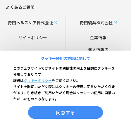
よくあるご質問
持田ヘルスケア株式会社
持田製薬株式会社
サイトポリシー
企業情報
個人情報の
特定商取引法に基づく表記
取り扱いについて
クッキー使用の許諾に関して
Cookieの利用について
このウェブサイトではサイトの利便性の向上を目的にクッキーを
使用しております。
詳細は
クッキーポリシー
をご覧ください。
＜関連サイト＞
サイトを閲覧いただく際にはクッキーの使用に同意いただく必要
があり、引き続きご利用いただく場合はクッキーの使用に同意い
コラージュフルフル ブランドサイト
ただいたものとみなします。
コラージュ ブランドサイト
同意する
スキナベーブ ブランドサイト
ビーケーエイジ（B.K.AGE）ブランドサイト