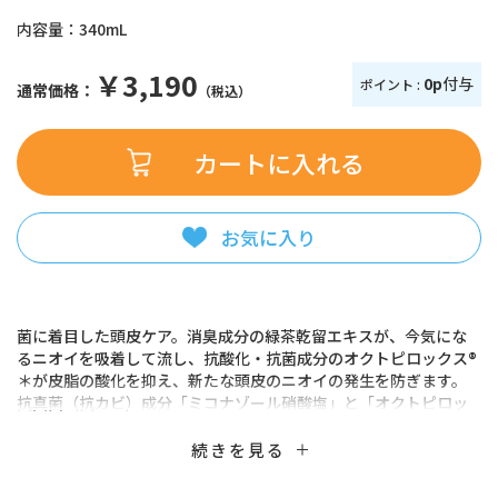
内容量：
340mL
￥3,190
0p
付与
ポイント :
通常価格：
（税込）
お気に入り
菌に着目した頭皮ケア。消臭成分の緑茶乾留エキスが、今気にな
るニオイを吸着して流し、抗酸化・抗菌成分のオクトピロックス®
＊が皮脂の酸化を抑え、新たな頭皮のニオイの発生を防ぎます。
抗真菌（抗カビ）成分「ミコナゾール硝酸塩」と「オクトピロッ
クス®」はフケ原因菌（カビ）の増殖を抑え、フケ・かゆみを防ぎ
ます。
続きを見る
さらに、フケ原因菌（カビ）の増殖を促進するオイル不使用。コ
ンディショニング成分※配合で、髪がきしまず、なめらかな指どお