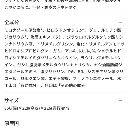
フケ・かゆみを防ぐ。毛髪・頭皮を清浄にする。毛髪・頭皮をす
こやかに保つ。毛髪・頭皮の汗臭を防ぐ。
全成分
ミコナゾール硝酸塩*、ピロクトンオラミン*、グリチルリチン酸
ジカリウム*、海藻エキス（５）、ジラウロイルグルタミン酸リシ
ンナトリウム液、トリメチルグリシン、塩化トリメチルアンモニオ
ヒドロキシプロピルグァーガム、アルキルカルボキシメチルヒド
ロキシエチルイミダゾリニウムベタイン、ラウリルジメチルベタ
イン 、ヤシ油脂肪酸メチルタウリンナトリウム、ヤシ油脂肪酸ジ
エタノールアミド、濃グリセリン、PG、BG、ジステアリン酸グリ
コール、無水クエン酸、エデト酸塩、フェノキシエタノール、水
＊印は「有効成分」、無印は「その他の成分」
サイズ
356(幅)×229(高さ)×226(奥行)mm
原産国