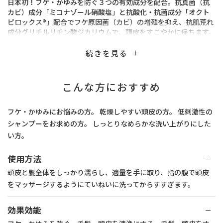
日本初！フケ・かゆみを防ぐ３つの有効成分を配合。抗真菌（抗
カビ）成分「ミコナゾール硝酸塩」と抗酸化・抗菌成分「オクト
ピロックス®」配合でフケ原因菌（カビ）の増殖を抑え、抗肌荒れ
成分グリチルリチン酸ジカリウムで、頭皮をすこやかに保ちます。
さらに、フケ原因菌（カビ）の増殖を促進するオイル不使用のほ
か、うるおい成分浸透型セラミド※配合で、頭皮のバリア機能を
続きを見る
サポート。未来に向け頭皮環境を整え、頭皮をすこやかに保ちま
す。低刺激性・無香料
こんな方におすすめ
◎うるおいタイプは乾燥しやすい頭皮の方に
＊オクトピロックス®（ピロクトンオラミン）はクラリアント社の
フケ・かゆみにお悩みの方。 乾燥しやすい頭皮の方。 低刺激性の
登録商標です。
シャンプーをお求めの方。 しっとりなめらかな洗い上がりにした
※ジラウロイルグルタミン酸リシンナトリウム液(角質層まで)
い方。
＜有効成分＞
使用方法
抗真菌（抗カビ）成分：「ミコナゾール硝酸塩」
抗酸化・抗菌成分：「オクトピロックス®」
頭皮と髪全体をしっかり濡らし、適量を手に取り、指の腹で頭皮
抗肌荒れ成分：「グリチルリチン酸ジカリウム」
をマッサージするようにていねいに洗ってからすすぎます。
効果効能