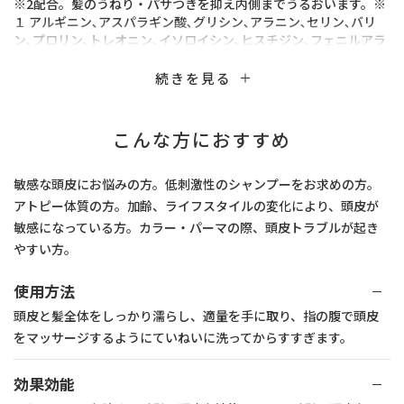
※2配合。髪のうねり・パサつきを抑え内側までうるおいます。※
１ アルギニン､アスパラギン酸､グリシン､アラニン､セリン､バリ
ン､プロリン､トレオニン､イソロイシン､ヒスチジン､フェニルアラ
ニン ※２ γ-ドコサラクトンフリー処方（エタノールフリー、環
状シリコーンフリー、無香料・無着色）。低刺激性（パッチテス
続きを見る
ト、ノンコメドジェニックテスト、アレルギーテスト、眼刺激性
試験実施済み）。 ※ すべての方に皮ふ刺激がない、アレルギーが
生じない、ニキビができないわけではありません。
こんな方におすすめ
敏感な頭皮にお悩みの方。低刺激性のシャンプーをお求めの方。
アトピー体質の方。加齢、ライフスタイルの変化により、頭皮が
敏感になっている方。カラー・パーマの際、頭皮トラブルが起き
やすい方。
使用方法
頭皮と髪全体をしっかり濡らし、適量を手に取り、指の腹で頭皮
をマッサージするようにていねいに洗ってからすすぎます。
効果効能