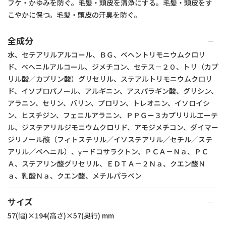
フケ・かゆみを防ぐ。毛髪・頭皮を清浄にする。毛髪・頭皮をす
こやかに保つ。毛髪・頭皮の汗臭を防ぐ。
全成分
水、セテアリルアルコール、ＢＧ、ベヘントリモニウムクロリ
ド、ベヘニルアルコール、ジメチコン、セテス－２０、トリ（カプ
リル酸／カプリン酸）グリセリル、ステアルトリモニウムクロリ
ド、イソプロパノール、アルギニン、アスパラギン酸、グリシン、
アラニン、セリン、バリン、プロリン、トレオニン、イソロイシ
ン、ヒスチジン、フェニルアラニン、ＰＰＧー３カプリリルエーテ
ル、ジステアリルジモニウムクロリド、アモジメチコン、ダイマー
ジリノール酸（フィトステリル／イソステアリル／セチル／ステ
アリル／ベヘニル）、γ－ドコサラクトン、ＰＣＡ－Ｎａ、ＰＣ
Ａ、ステアリン酸グリセリル、ＥＤＴＡ－２Ｎａ、クエン酸Ｎ
ａ、乳酸Ｎａ、クエン酸、メチルパラベン
サイズ
57(幅)×194(高さ)×57(奥行) mm