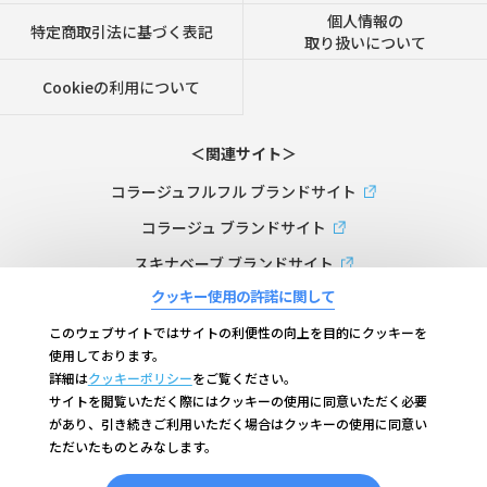
個人情報の
特定商取引法に基づく表記
取り扱いについて
Cookieの利用について
＜関連サイト＞
コラージュフルフル ブランドサイト
コラージュ ブランドサイト
スキナベーブ ブランドサイト
クッキー使用の許諾に関して
ビーケーエイジ（B.K.AGE）ブランドサイト
このウェブサイトではサイトの利便性の向上を目的にクッキーを
コラージュリペア ブランドサイト
使用しております。
コラージュフルフルプラス ブランドサイト
詳細は
クッキーポリシー
をご覧ください。
サイトを閲覧いただく際にはクッキーの使用に同意いただく必要
があり、引き続きご利用いただく場合はクッキーの使用に同意い
ただいたものとみなします。
持田ヘルスケア株式会社は、
公益社団法人日本通信販売協会
の会員です。