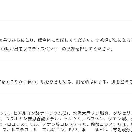
）を手のひらにとり、顔全体にのばしてください。※乾燥が気になる
、中味が出るまでディスペンサーの頭部を押してください。
膚をすこやかに保つ、肌をひきしめる、肌を清浄にする、肌を整え
シン、ヒアルロン酸ナトリウム(2)、水添大豆リン脂質、グリセリ
ル液、パラオキシ安息香酸メチルナトリウム、パラベン、クエン酸、
ジヒドロコレステリル、ノナン酸コレステリル、酪酸コレステリル、
、フィトステロール、アルギニン、PVP、水 ＊印は「有効成分