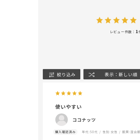
1
レビュー件数：
絞り込み
表示：新しい順
使いやすい
ココナッツ
購入確認済み
年代:
50代
性別:
女性
肌質:
混合