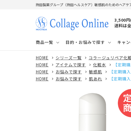
持田製薬グループ（持田ヘルスケア）敏感肌のためのヘアケ
3,500
送料は全
商品一覧
目的・お悩みで探す
キャン
HOME
シリーズ一覧
コラージュリペア化
HOME
アイテムで探す
化粧水
【定期購
HOME
お悩みで探す
敏感肌
【定期購入
HOME
お悩みで探す
肌あれ
【定期購入