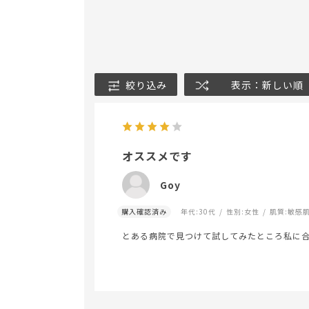
絞り込み
表示：新しい順
オススメです
Goy
購入確認済み
年代:
30代
性別:
女性
肌質:
敏感
とある病院で見つけて試してみたところ私に