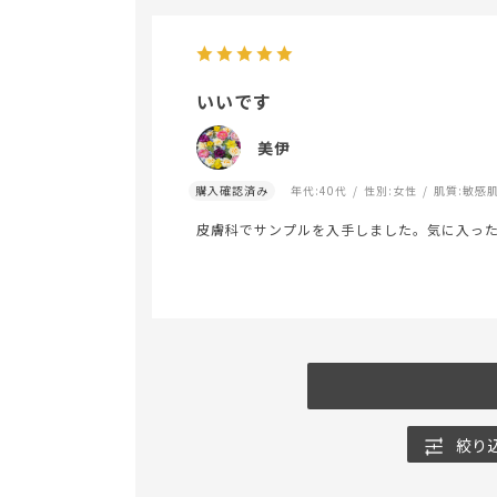
いいです
美伊
購入確認済み
年代:
40代
性別:
女性
肌質:
敏感
皮膚科でサンプルを入手しました。気に入っ
絞り