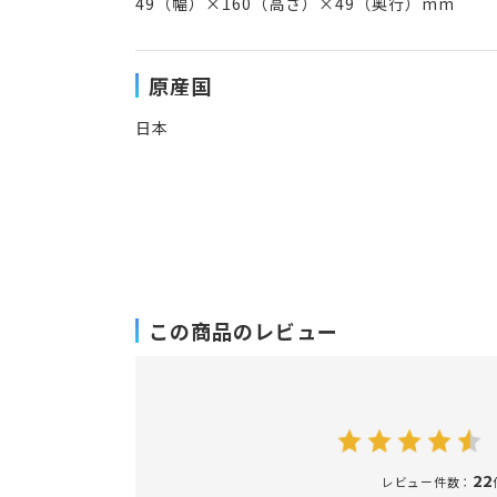
49（幅）×160（高さ）×49（奥行）mm
原産国
日本
この商品のレビュー
22
レビュー件数：