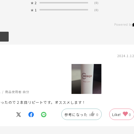
★
2
(0)
★
1
(0)
2024.1.1
肌
商品使用者:
自分
合ったので２本目リピートです。オススメします！
参考になった
0
Like!
0