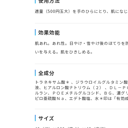
使用方法
適量（500円玉大）を手のひらにとり、肌にな
効果効能
肌あれ。あれ性。日やけ・雪やけ後のほてりを
いを与える。肌をひきしめる。
全成分
トラネキサム酸＊ 、ジラウロイルグルタミン
液、ヒアルロン酸ナトリウム（２） 、ＤＬ－
ルラン、ＰＯＥメチルグルコシド、ＢＧ、濃グ
ピロ亜硫酸Ｎａ、エデト酸塩、水＊印は「有効
サイズ