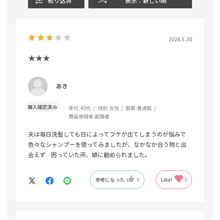
絞り込み
表示：新しい順
2026.5.30
★★★
あき
購入確認済み
年代:
40代
性別:
女性
肌質:
普通肌
商品使用者:
配偶者
夫は毎日洗髪しても日によってフケが出てしまうのが悩みで
色々なシャンプーを使ってみましたが、なかなか合う物と出
会えず…困っていた所、娘に勧められました。
参考になった
0
Like!
0