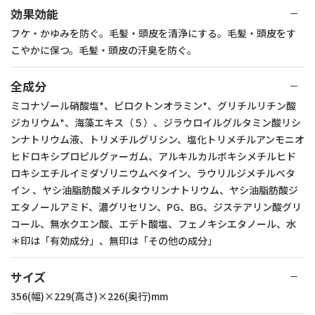
効果効能
フケ・かゆみを防ぐ。毛髪・頭皮を清浄にする。毛髪・頭皮をす
こやかに保つ。毛髪・頭皮の汗臭を防ぐ。
全成分
ミコナゾール硝酸塩*、ピロクトンオラミン*、グリチルリチン酸
ジカリウム*、海藻エキス（５）、ジラウロイルグルタミン酸リシ
ンナトリウム液、トリメチルグリシン、塩化トリメチルアンモニオ
ヒドロキシプロピルグァーガム、アルキルカルボキシメチルヒド
ロキシエチルイミダゾリニウムベタイン、ラウリルジメチルベタ
イン 、ヤシ油脂肪酸メチルタウリンナトリウム、ヤシ油脂肪酸ジ
エタノールアミド、濃グリセリン、PG、BG、ジステアリン酸グリ
コール、無水クエン酸、エデト酸塩、フェノキシエタノール、水
＊印は「有効成分」、無印は「その他の成分」
サイズ
356(幅)×229(高さ)×226(奥行)mm