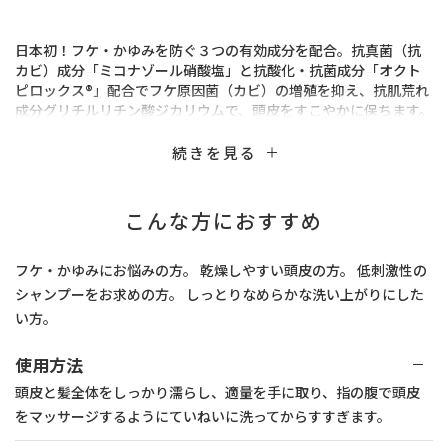
日本初！フケ・かゆみを防ぐ３つの有効成分を配合。抗真菌（抗
カビ）成分「ミコナゾール硝酸塩」と抗酸化・抗菌成分「オクト
ピロックス®」配合でフケ原因菌（カビ）の増殖を抑え、抗肌荒れ
成分グリチルリチン酸ジカリウムで、頭皮をすこやかに保ちます。
さらに、フケ原因菌（カビ）の増殖を促進するオイル不使用のほ
か、うるおい成分浸透型セラミド※配合で、頭皮のバリア機能を
続きを見る
サポート。未来に向け頭皮環境を整え、頭皮をすこやかに保ちま
す。低刺激性・無香料
こんな方におすすめ
◎うるおいタイプは乾燥しやすい頭皮の方に
＊オクトピロックス®（ピロクトンオラミン）はクラリアント社の
フケ・かゆみにお悩みの方。 乾燥しやすい頭皮の方。 低刺激性の
登録商標です。
シャンプーをお求めの方。 しっとりなめらかな洗い上がりにした
※ジラウロイルグルタミン酸リシンナトリウム液(角質層まで)
い方。
＜有効成分＞
使用方法
抗真菌（抗カビ）成分：「ミコナゾール硝酸塩」
抗酸化・抗菌成分：「オクトピロックス®」
頭皮と髪全体をしっかり濡らし、適量を手に取り、指の腹で頭皮
抗肌荒れ成分：「グリチルリチン酸ジカリウム」
をマッサージするようにていねいに洗ってからすすぎます。