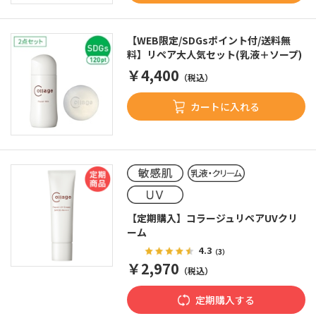
【WEB限定/SDGsポイント付/送料無
料】リペア大人気セット(乳液＋ソープ)
￥4,400
（税込）
カートに入れる
【定期購入】コラージュリペアUVクリ
ーム
4.3
（3）
￥2,970
（税込）
定期購入する