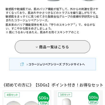
コ
敏感肌や乾燥肌では、肌のバリア機能が低下して、外からの刺激を受けや
ラ
すくなっており、肌あれやかさつきなどのトラブルを繰り返しがちです。
敏感肌をまっすぐに見つめてきた製薬会社グループの皮膚科学研究から生
ー
まれたコラージュリペアシリーズ。
※
肌本来のバリア機能保持を考えた「守りのスキンケア
」で、ゆるがな
ジ
い、すこやかな肌をめざしましょう。
※ 肌にうるおいをあたえ、肌あれを防ぐスキンケアのこと
ュ
リ
ペ
商品一覧はこちら
ア
シ
コラージュリペアシリーズ ブランドサイトへ
リ
ー
ズ
《初めての方に》【SDGs】ポイント付き！お得なセット