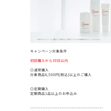
リ
ペ
キャンペーン対象条件
ア
ス
初回購入から30日以内
タ
ー
◎通常購入
タ
対象商品6,500円(税込)以上のご購入
ー
セ
ッ
◎定期購入
ト
定期商品1品以上のお申込み
プ
レ
ゼ
------------------------------------------