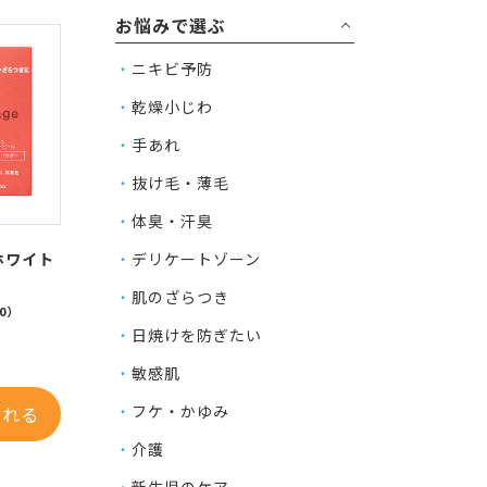
お悩みで選ぶ
ニキビ予防
乾燥小じわ
手あれ
抜け毛・薄毛
体臭・汗臭
デリケートゾーン
ホワイト
肌のざらつき
0）
日焼けを防ぎたい
敏感肌
フケ・かゆみ
入れる
介護
新生児のケア