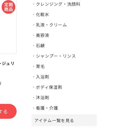
クレンジング・洗顔料
化粧水
乳液・クリーム
美容液
石鹸
シャンプー・リンス
ージュリ
育毛
入浴剤
3）
ボディ保湿剤
沐浴剤
看護・介護
する
アイテム一覧を見る