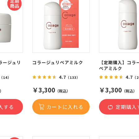
ラージュリ
コラージュリペアミルク
【定期購入】コラ
ペアミルク
4.7
4.7
（14）
（133）
（2
￥3,300
￥3,300
）
（税込）
（税込）
入する
カートに入れる
定期購入